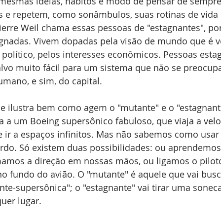
mesmas idéias, hábitos e modo de pensar de sempr
as e repetem, como sonâmbulos, suas rotinas de vida 
ierre Weil chama essas pessoas de "estagnantes", por
agnadas. Vivem dopadas pela visão de mundo que é v
 político, pelos interesses econômicos. Pessoas esta
alvo muito fácil para um sistema que não se preocup
mano, e sim, do capital.
ilustra bem como agem o "mutante" e o "estagnant
 a um Boeing supersônico fabuloso, que viaja a velo
e ir a espaços infinitos. Mas não sabemos como usar
rdo. Só existem duas possibilidades: ou aprendemos a
amos a direção em nossas mãos, ou ligamos o pilot
no fundo do avião. O "mutante" é aquele que vai busc
te-supersônica"; o "estagnante" vai tirar uma soneca
uer lugar.