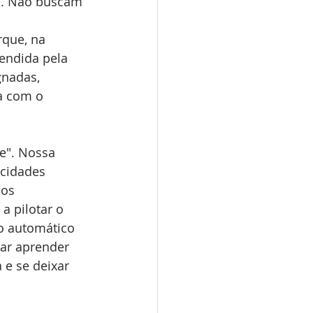
e. Não buscam 
que, na 
endida pela 
gnadas, 
a com o 
e". Nossa 
cidades 
 os 
 pilotar o 
o automático 
ar aprender 
 e se deixar 