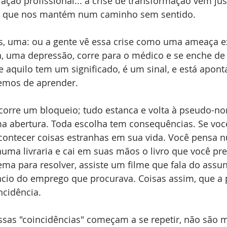
fação profissional... a crise de transformação vem ju
s que nos mantém num caminho sem sentido.
s, uma: ou a gente vê essa crise como uma ameaça e
a, uma depressão, corre para o médico e se enche de
 aquilo tem um significado, é um sinal, e está apont
emos de aprender.
corre um bloqueio; tudo estanca e volta à pseudo-no
a abertura. Toda escolha tem consequências. Se voc
contecer coisas estranhas em sua vida. Você pensa n
numa livraria e cai em suas mãos o livro que você prec
a para resolver, assiste um filme que fala do assun
cio do emprego que procurava. Coisas assim, que a p
ncidência.
sas "coincidências" começam a se repetir, não são m