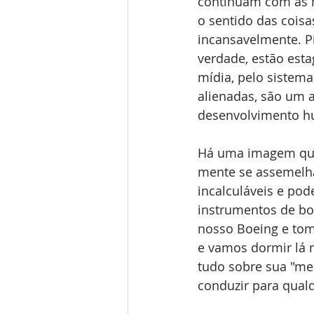
continuam com as 
o sentido das cois
incansavelmente. P
verdade, estão est
mídia, pelo sistema
alienadas, são um 
desenvolvimento hu
Há uma imagem que 
mente se assemelha
incalculáveis e pod
instrumentos de bo
nosso Boeing e tom
e vamos dormir lá 
tudo sobre sua "men
conduzir para qualq