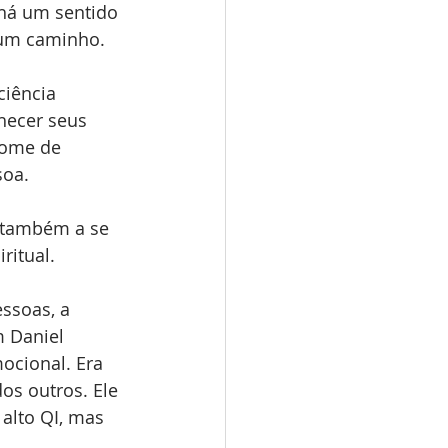
 há um sentido 
 um caminho.
ciência 
hecer seus 
nome de 
soa.
 também a se 
ritual.
ssoas, a 
m Daniel 
ocional. Era 
os outros. Ele 
alto QI, mas 