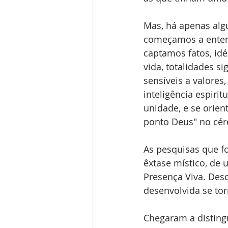
Mas, há apenas algu
começamos a entende
captamos fatos, id
vida, totalidades si
sensíveis a valores
inteligência espirit
unidade, e se orien
ponto Deus" no cér
As pesquisas que f
êxtase místico, de
Presença Viva. Des
desenvolvida se to
Chegaram a disting