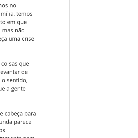
mos no 
mília, temos 
nto em que 
, mas não 
ça uma crise 
 coisas que 
evantar de 
 o sentido, 
e a gente 
e cabeça para 
funda parece 
os 