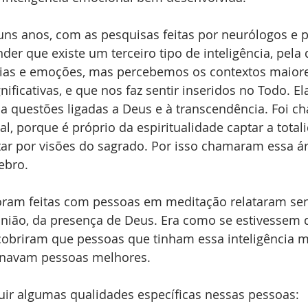
ns anos, com as pesquisas feitas por neurólogos e p
r que existe um terceiro tipo de inteligência, pela 
éias e emoções, mas percebemos os contextos maiore
gnificativas, e que nos faz sentir inseridos no Todo. El
, a questões ligadas a Deus e à transcendência. Foi 
ual, porque é próprio da espiritualidade captar a totali
tar por visões do sagrado. Por isso chamaram essa ár
ebro.
oram feitas com pessoas em meditação relataram se
 união, da presença de Deus. Era como se estivessem 
cobriram que pessoas que tinham essa inteligência m
rnavam pessoas melhores.
uir algumas qualidades específicas nessas pessoas: