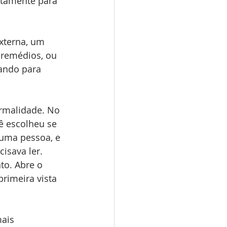
stamente para 
xterna, um 
 remédios, ou 
ando para 
rmalidade. No 
ê escolheu se 
uma pessoa, e 
isava ler. 
to. Abre o 
rimeira vista 
ais 