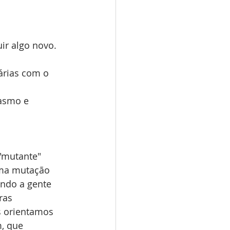
 
uir algo novo.
árias com o 
asmo e 
"mutante" 
uma mutação 
ndo a gente 
ras 
s orientamos 
, que 