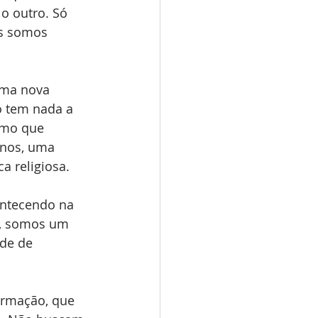
 o outro. Só 
s somos 
uma nova 
o tem nada a 
rmo que 
nos, uma 
a religiosa.
ntecendo na 
s, somos um 
de de 
ormação, que 