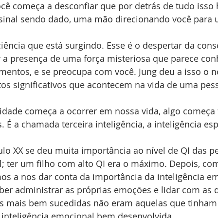
ocê começa a desconfiar que por detrás de tudo isso
sinal sendo dado, uma mão direcionando você para
iência que está surgindo. Esse é o despertar da cons
r a presença de uma força misteriosa que parece con
mentos, e se preocupa com você. Jung deu a isso o 
atos significativos que acontecem na vida de uma pes
idade começa a ocorrer em nossa vida, algo começa
É a chamada terceira inteligência, a inteligência espi
lo XX se deu muita importância ao nível de QI das pe
al; ter um filho com alto QI era o máximo. Depois, co
 a nos dar conta da importância da inteligência em
er administrar as próprias emoções e lidar com as d
as mais bem sucedidas não eram aquelas que tinham 
inteligência emocional bem desenvolvida.