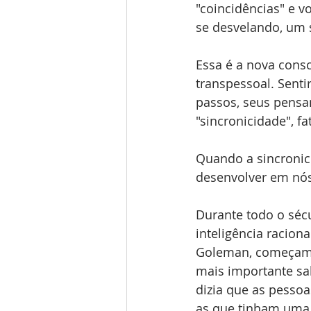
"coincidências" e v
se desvelando, um 
Essa é a nova consc
transpessoal. Senti
passos, seus pensa
"sincronicidade", f
Quando a sincronic
desenvolver em nós. 
Durante todo o sécu
inteligência racion
Goleman, começamos
mais importante sab
dizia que as pesso
as que tinham uma 