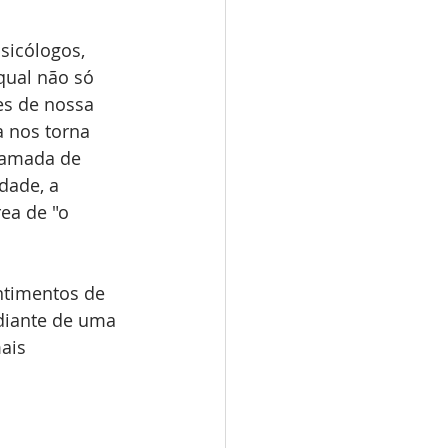
sicólogos, 
qual não só 
s de nossa 
a nos torna 
chamada de 
dade, a 
ea de "o 
ntimentos de 
diante de uma 
ais 