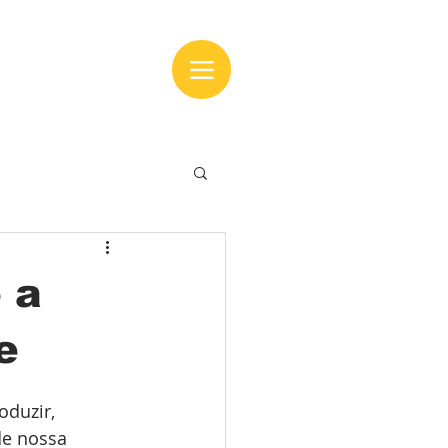
 a
e
duzir, 
de nossa 