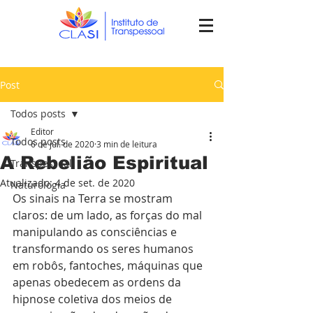
Post
Todos posts
Editor
Todos posts
6 de jul. de 2020
3 min de leitura
A Rebelião Espiritual
Transpessoal
Atualizado:
4 de set. de 2020
Naturologia
Os sinais na Terra se mostram 
claros: de um lado, as forças do mal 
manipulando as consciências e 
transformando os seres humanos 
em robôs, fantoches, máquinas que 
apenas obedecem as ordens da 
hipnose coletiva dos meios de 