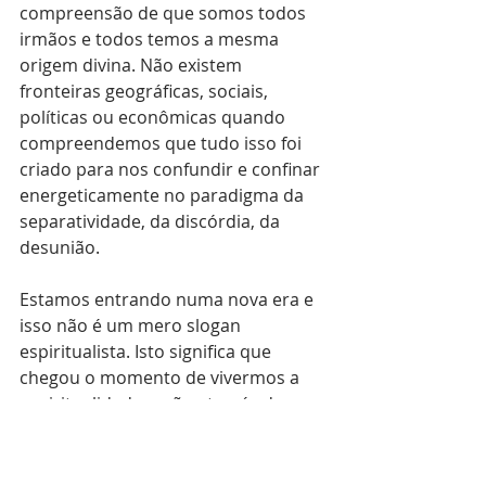
compreensão de que somos todos 
irmãos e todos temos a mesma 
origem divina. Não existem 
fronteiras geográficas, sociais, 
políticas ou econômicas quando 
compreendemos que tudo isso foi 
criado para nos confundir e confinar 
energeticamente no paradigma da 
separatividade, da discórdia, da 
desunião.
Estamos entrando numa nova era e 
isso não é um mero slogan 
espiritualista. Isto significa que 
chegou o momento de vivermos a 
espiritualidade -- não através de 
dogmas religiosos -- mas com a 
consciência de que estamos fazendo 
política, aquela que congrega forças 