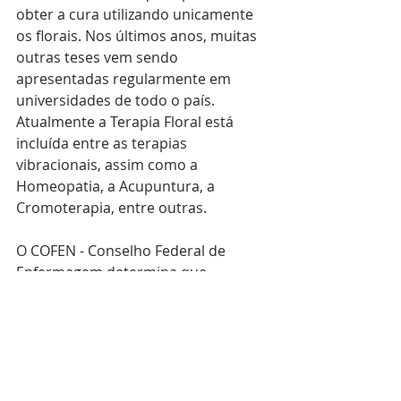
obter a cura utilizando unicamente 
os florais. Nos últimos anos, muitas 
outras teses vem sendo 
apresentadas regularmente em 
universidades de todo o país. 
Atualmente a Terapia Floral está 
incluída entre as terapias 
vibracionais, assim como a 
Homeopatia, a Acupuntura, a 
Cromoterapia, entre outras.
O COFEN - Conselho Federal de 
Enfermagem determina que 
enfermeiros podem desenvolver 
práticas naturais, desde que 
busquem cursos de especialização 
com, no mínimo, 360 horas. E o SUS 
– Sistema Único de Saúde acolhe 