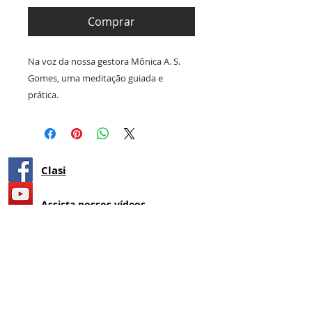
Comprar
Na voz da nossa gestora Mônica A. S.
Gomes, uma meditação guiada e
prática.
Clasi
Assista nossos vídeos
@institutoclasi
19 98124-3434
manialvarez44@gmail.com