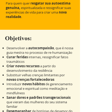
Para quem quer
resgatar sua autoestima
genuína,
espiritualizada e ressignificar suas
experiências de vida para criar uma
nova
realidade
.
Objetivos:
Desenvolver a
autocompaixão
, que é nossa
guia mestra no processo de re-humanização
Curar feridas
internas, ressignificar fatos
traumáticos
Criar
novos recursos
a partir do
desenvolvimento da resiliência
Substituir velhas
crenças limitantes
por
novas crenças fortalecedoras
Introduzir
novos hábitos
de gerenciamento
emocional e espiritual como meditação e
mindfulness
Sanar dores e padrões transgeracionais
que vieram das mulheres do seu sistema
familiar
Desemaranhar
de histórias de desamor do