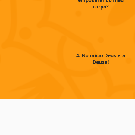
empoderar do meu
corpo?
4. No início Deus era
Deusa!