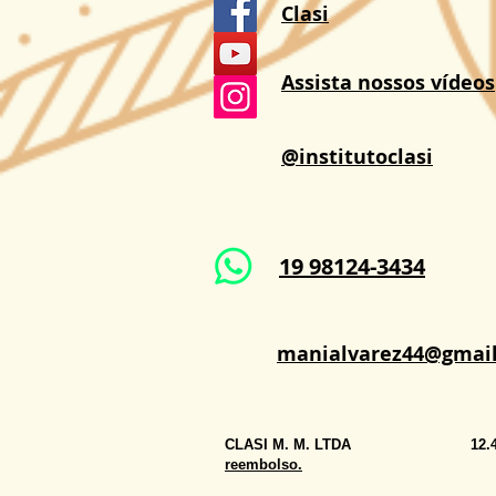
Clasi
Assista nossos vídeos
@institutoclasi
19 98124-3434
manialvarez44@gmai
CLASI M. M. LTDA 12.
reembolso.