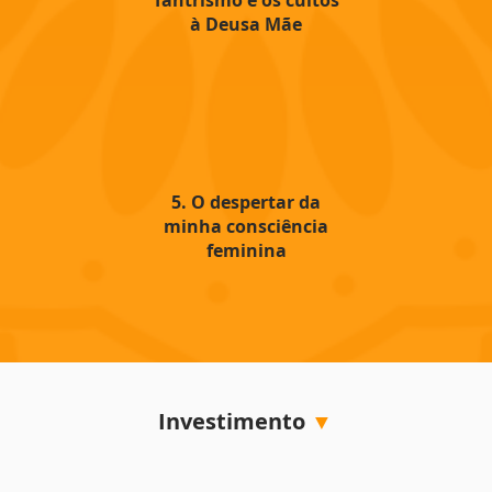
Tantrismo e os cultos
à Deusa Mãe
5. O despertar da
minha consciência
feminina
Investimento
▼