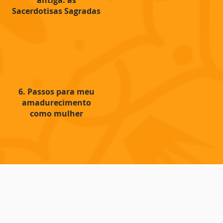
antiga: as
Sacerdotisas Sagradas
6. Passos para meu
amadurecimento
como mulher