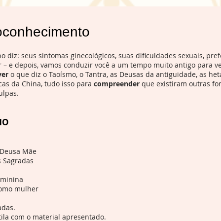
oconhecimento
diz: seus sintomas ginecológicos, suas dificuldades sexuais, prefe
r – e depois, vamos conduzir você a um tempo muito antigo para v
ver
o que diz o Taoísmo, o Tantra, as Deusas da antiguidade, as heta
cas da China, tudo isso para
compreender
que existiram outras fo
ulpas.
HO
à Deusa Mãe
s Sagradas
eminina
como mulher
adas.
la com o material apresentado.