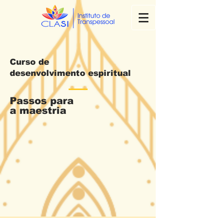
Curso de
desenvolvimento espiritual
Passos para
a maestria