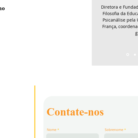
Diretora e Funda
ida e a construção de uma organização que visa a elev
ho
Filosofia da Edu
Psicanálise pela 
França, coordena
g
Contate-nos
Nome
Sobrenome