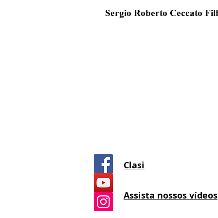
Representa a concretude da v
Sergio Roberto Ceccato Fil
Clasi
Assista nossos vídeos