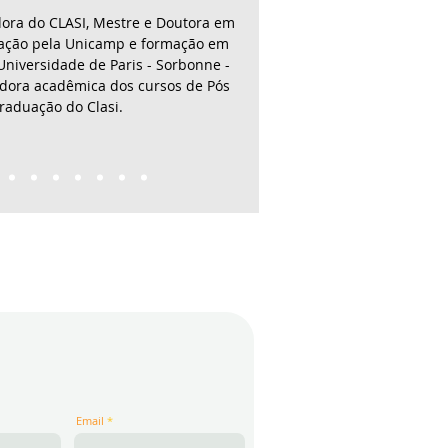
dora do CLASI, Mestre e Doutora em
ação de um coletivo.
cação pela Unicamp e formação em
Universidade de Paris - Sorbonne -
dora acadêmica dos cursos de Pós
raduação do Clasi.
Email