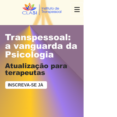
Transpessoal:
a vanguarda da
Psicologia
Atualização para
terapeutas
INSCREVA-SE JÁ