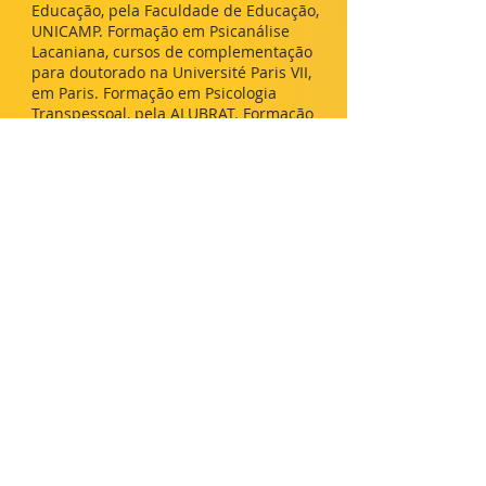
Educação, pela Faculdade de Educação,
UNICAMP. Formação em Psicanálise
Lacaniana, cursos de complementação
para doutorado na Université Paris VII,
em Paris. Formação em Psicologia
Transpessoal, pela ALUBRAT. Formação
em Coach da Educação Transpessoal,
pela Escuela Espanhõla de Desarrollo
Transpersonal, Madrid.
Mônica A. S. Gomes