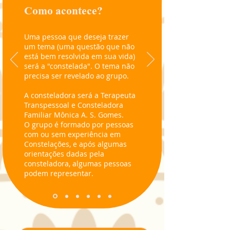
Como acontece?
Uma pessoa que deseja trazer
um tema (uma questão que não
está bem resolvida em sua vida)
será a "constelada". O tema não
precisa ser revelado ao grupo.
A consteladora será a Terapeuta
Transpessoal e Consteladora
Familiar Mônica A. S. Gomes.
O grupo é formado por pessoas
com ou sem experiência em
Constelações, e após algumas
orientações dadas pela
consteladora, algumas pessoas
podem representar.