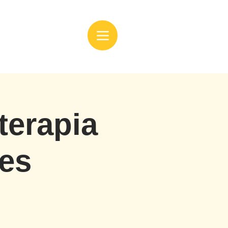
terapia
res