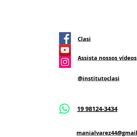
Clasi
Assista nossos vídeos
@institutoclasi
19 98124-3434
manialvarez44@gmai