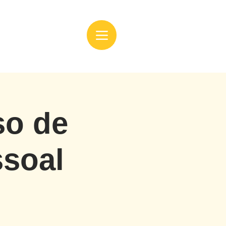
so de
ssoal