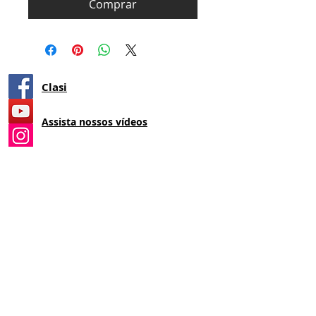
Comprar
Clasi
Assista nossos vídeos
@institutoclasi
19 98124-3434
manialvarez44@gmail.com
CLASI M. M. LTDA
12.468.000
/0001-08
Política de Entrega
Política de troca,
devolução e reembolso.