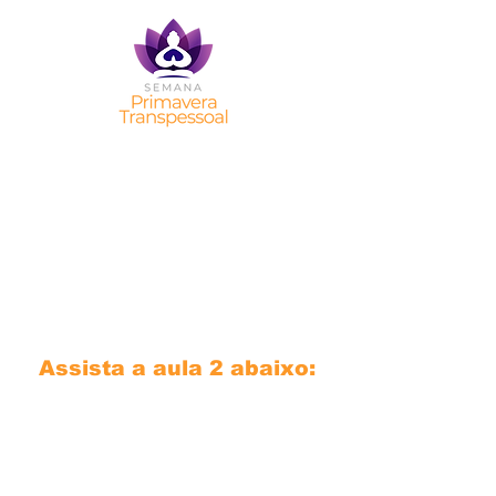
aula 2:
CAMINHOS DA
EDUCAÇÃO
Com Raquel Pereira
Alves
e Rodrigo W.
Marcíli
o
Assista a aula 2 abaixo: