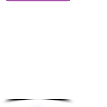
Imagine
como será a sua vida a
partir do momento em que
aprender a transformar suas
limitações e bloqueios em poder
e competência!
Imagine
como você pode
poderá impulsionar seu
potencial de experiência e
energia acumulados ao longo de
sua existência!
Imagine
cruzar a soleira desta
fase de sua vida com mais
significado e autenticidade!