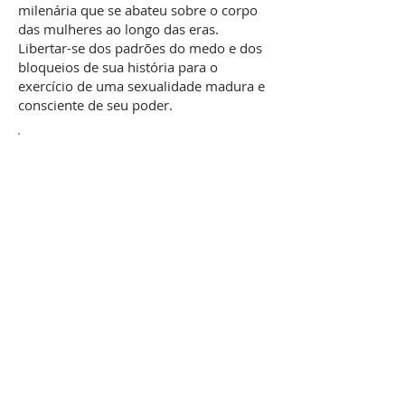
milenária que se abateu sobre o corpo
das mulheres ao longo das eras.
Libertar-se dos padrões do medo e dos
bloqueios de sua história para o
exercício de uma sexualidade madura e
consciente de seu poder.
RESULTADOS ESPERADOS
A –
Resgatar uma auto imagem
de capacidade e competência a
partir de suas experiências de
vida.
B –
Libertar-se dos estereótipos
e preconceitos culturais
relacionados à idade.
C –
Ter coragem para escolher e
seguir os novos caminhos que