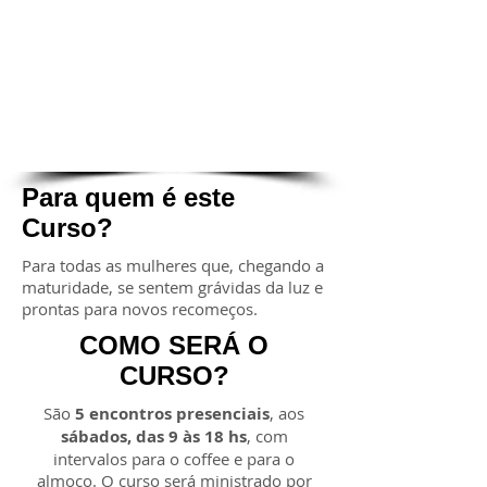
expressam o seu desejo.
D –
Saber reconhecer a
poderosa força de mudanças
numa comunidade fraternal
entre as mulheres.
Para quem é este
Curso?
Para todas as mulheres que, chegando a
maturidade, se sentem grávidas da luz e
prontas para novos recomeços.
COMO SERÁ O
CURSO?
São
5 encontros presenciais
, aos
sábados, das 9 às 18 hs
, com
intervalos para o coffee e para o
almoço. O curso será ministrado por