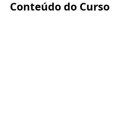
Conteúdo do Curso
ara compreender o alcance dos
A influência de nossa
Arquetipos
consciência sobre o DNA
Os Chakras como um Caminho
O mito de Isis e o Sagrado
para o Despertar da Memória
Feminino
Ancestral
Uma Viagem ao Universo do
Vivência da Alegria
Chakra Sexual
de ser Mulher