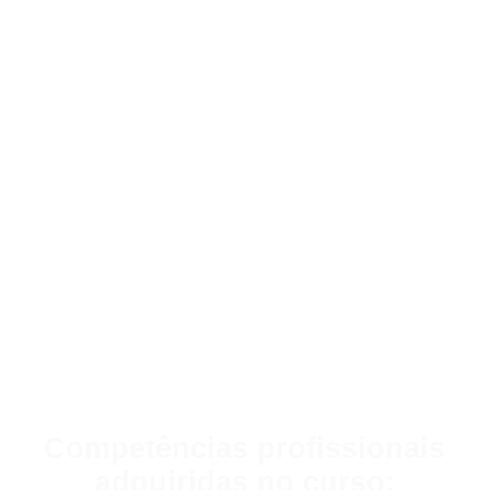
O fantástico ensinamento da
Vivência: O encontro com sua
deusa Deméter sobre a vida e a
deusa ferida
morte
Vishuda, o chakra da
Athena, a Deusa da Sabedoria
Comunicação
Chakra Frontal ou o
O feminino fragmentado
Terceiro Olho
Competências profissionais
adquiridas no curso: