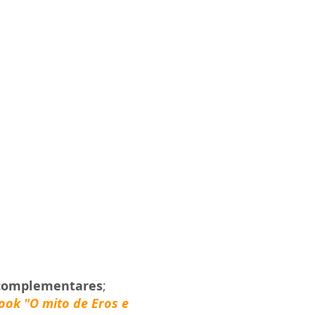
A GRANDE MÃE ISIS E
OS UMBRAIS DE UMA
NOVA HUMANIDADE
Melhores
relacionamentos
 complementares
;
ok "O mito de Eros e