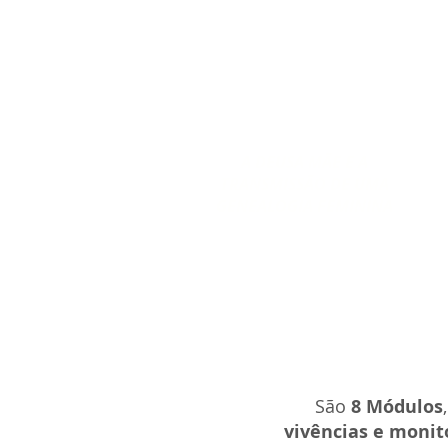
A DEUSA MÃE E A
TRANSMISSÃO DE UMA
GENEALOGIA FEMININA
São
8 Módulos
vivências e monit