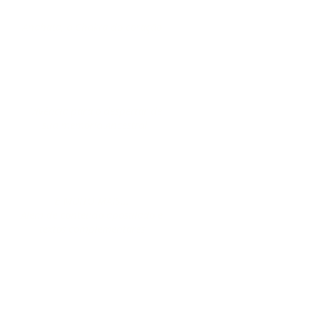
Anahata, o Chakra do coração
Vivência para o despertar de
sua memória Ancestral
E MUITO MAIS...
Além de conteúdo apostilado e
textos complementares