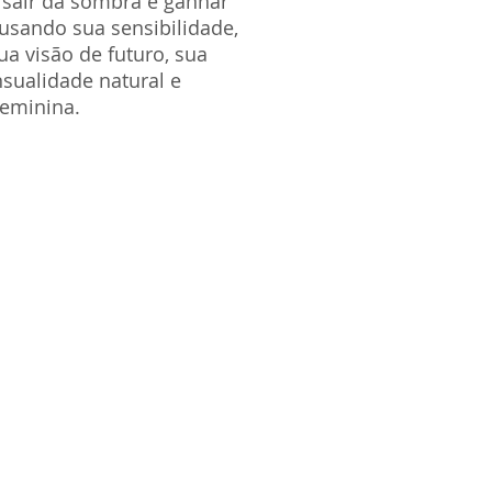
sair da sombra e ganhar
 usando sua sensibilidade,
ua visão de futuro, sua
sualidade natural e
feminina.
A DEUSA HERA E O
CAMINHO DE
UMA LIDERANÇA
VERDADEIRAMEN
TE FEMININA