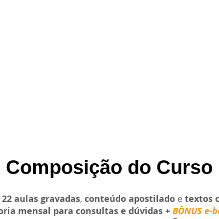
ATHENA, O
CURANDO OS
ARQUÉTIPO DO
TRAUMAS DE NOSSA
DESPERTAR DA
ANCESTRALIDADE
CONSCIÊNCIA
COM A DEUSA
FEMININA
PERSÉFONE
Composição do Curso
,
22 aulas gravadas
,
conteúdo apostilado
e
textos
oria mensal para consultas e dúvidas +
BÔNUS e-bo