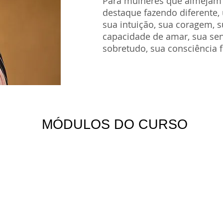
Para mulheres que almejam 
destaque fazendo diferente,
sua intuição, sua coragem, s
capacidade de amar, sua sen
sobretudo, sua consciência 
MÓDULOS DO CURSO
ARTÊMIS E AS
AFRODITE E A
RAÍZES MILENÁRIAS
SUPRACONSCIÊNCIA
DA CONSCIÊNCIA
DO AMOR
FEMININA