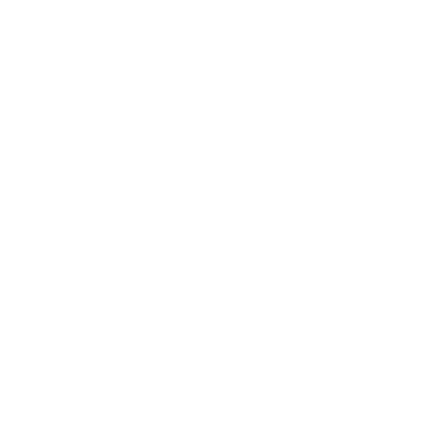
O Resgate de uma Tradição
P
antiga
Despertando a Memória Ancestal
da Deusa Artêmis
Afrodite, e os Ensinamentos da
Deusa do Amor