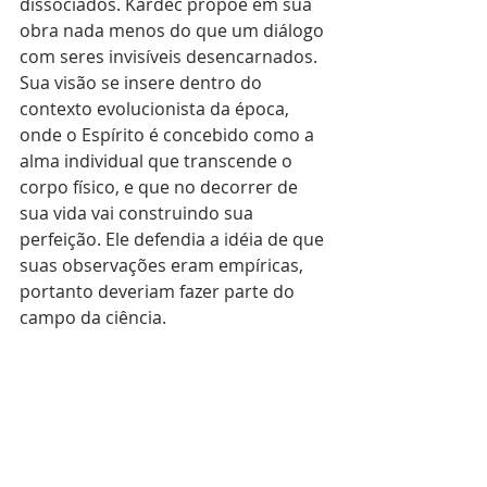
dissociados. Kardec propõe em sua 
obra nada menos do que um diálogo 
com seres invisíveis desencarnados. 
Sua visão se insere dentro do 
contexto evolucionista da época, 
onde o Espírito é concebido como a 
alma individual que transcende o 
corpo físico, e que no decorrer de 
sua vida vai construindo sua 
perfeição. Ele defendia a idéia de que 
suas observações eram empíricas, 
portanto deveriam fazer parte do 
campo da ciência.
Nada disso evitou que ele e sua obra 
fossem proscritos, seja pela ciência 
seja pela Igreja. Só mais tarde, em 
1962, com o livro de Thomas Kuhn, A 
Estrutura das Revoluções Científicas, 