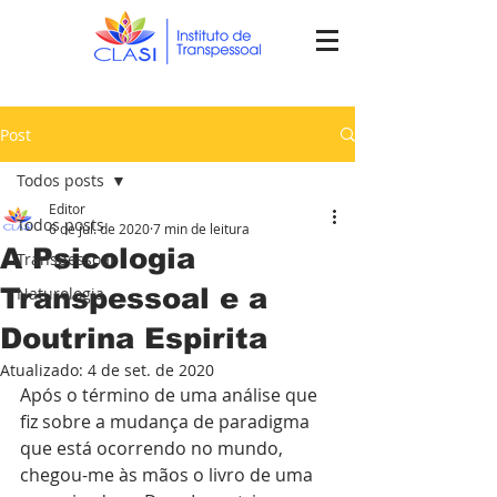
Post
Todos posts
Editor
Todos posts
6 de jul. de 2020
7 min de leitura
A Psicologia
Transpessoal
Transpessoal e a
Naturologia
Doutrina Espirita
Atualizado:
4 de set. de 2020
Após o término de uma análise que 
fiz sobre a mudança de paradigma 
que está ocorrendo no mundo, 
chegou-me às mãos o livro de uma 