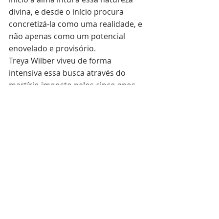
divina, e desde o início procura 
concretizá-la como uma realidade, e 
não apenas como um potencial 
enovelado e provisório.
Treya Wilber viveu de forma 
intensiva essa busca através do 
martírio imposto pelos cinco anos 
de sua doença. Durante esse tempo, 
acompanhando de perto a evolução 
espiritual de sua amada Treya, Ken 
Wilber comprovou, da forma mais 
dolorosa, mas também mais 
verdadeira, o acerto daquilo que os 
místicos anunciaram desde sempre: 
o Universo é um manto sem costuras
(Whitehead).  
Tudo é Atman
 (Deus).