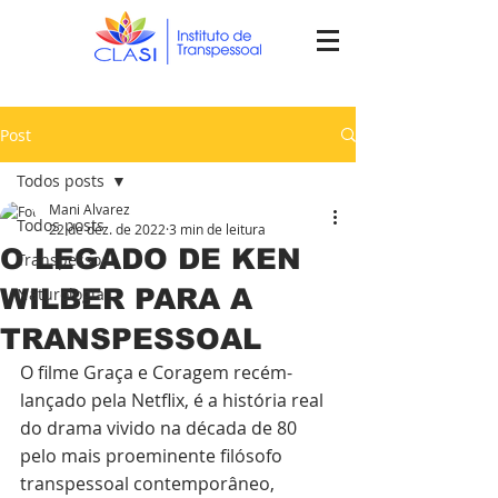
Post
Todos posts
Mani Alvarez
Todos posts
22 de dez. de 2022
3 min de leitura
O LEGADO DE KEN
Transpessoal
WILBER PARA A
Naturologia
TRANSPESSOAL
O filme Graça e Coragem recém-
lançado pela Netflix, é a história real 
do drama vivido na década de 80 
pelo mais proeminente filósofo 
transpessoal contemporâneo, 