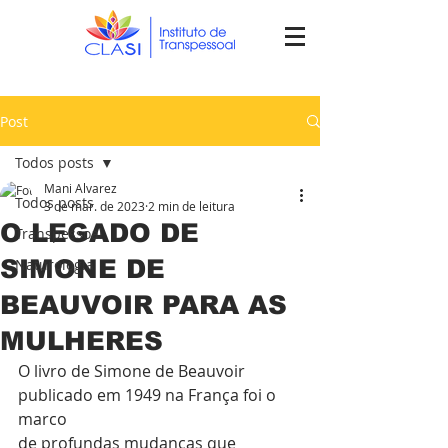
Post
Todos posts
Mani Alvarez
Todos posts
3 de mar. de 2023
2 min de leitura
O LEGADO DE
Transpessoal
SIMONE DE
Naturologia
BEAUVOIR PARA AS
MULHERES
O livro de Simone de Beauvoir 
publicado em 1949 na França foi o 
marco
de profundas mudanças que 