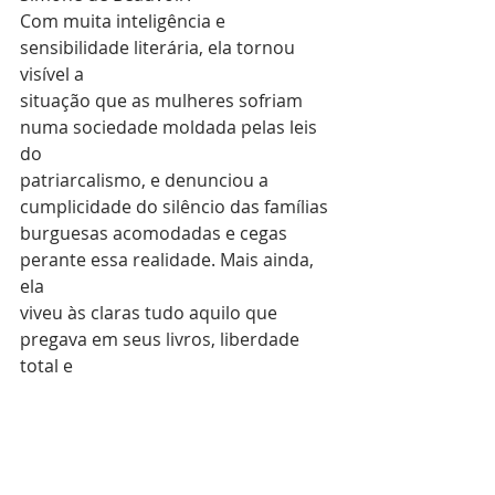
Com muita inteligência e 
sensibilidade literária, ela tornou 
visível a
situação que as mulheres sofriam 
numa sociedade moldada pelas leis 
do
patriarcalismo, e denunciou a 
cumplicidade do silêncio das famílias
burguesas acomodadas e cegas 
perante essa realidade. Mais ainda, 
ela
viveu às claras tudo aquilo que 
pregava em seus livros, liberdade 
total e
responsabilidade perante suas 
escolhas.
Simone de Beauvoir morreu aos 78 
anos de idade, em 1986 e foi