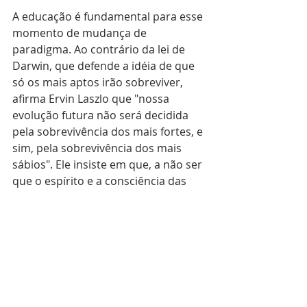
A educação é fundamental para esse 
momento de mudança de 
paradigma. Ao contrário da lei de 
Darwin, que defende a idéia de que 
só os mais aptos irão sobreviver, 
afirma Ervin Laszlo que "nossa 
evolução futura não será decidida 
pela sobrevivência dos mais fortes, e 
sim, pela sobrevivência dos mais 
sábios". Ele insiste em que, a não ser 
que o espírito e a consciência das 
pessoas evoluam até a dimensão 
planetária, o desequilíbrio que 
perturba a humanidade se 
intensificará e irá criar uma onda de 
choque que pode colocar em risco 
nossa sobrevivência como espécie 
no planeta Terra.